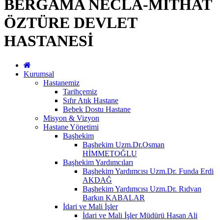
BERGAMA NECLA-MİTHAT
ÖZTÜRE DEVLET
HASTANESİ
Kurumsal
Hastanemiz
Tarihçemiz
Sıfır Atık Hastane
Bebek Dostu Hastane
Misyon & Vizyon
Hastane Yönetimi
Başhekim
Başhekim Uzm.Dr.Osman
HİMMETOĞLU
Başhekim Yardımcıları
Başhekim Yardımcısı Uzm.Dr. Funda Erdi
AKDAĞ
Başhekim Yardımcısı Uzm.Dr. Rıdvan
Barkın KABALAR
İdari ve Mali İşler
İdari ve Mali İşler Müdürü Hasan Ali