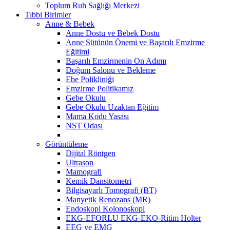
Toplum Ruh Sağlığı Merkezi
Tıbbi Birimler
Anne & Bebek
Anne Dostu ve Bebek Dostu
Anne Sütünün Önemi ve Başarılı Emzirme
Eğitimi
Başarılı Emzirmenin On Adımı
Doğum Salonu ve Bekleme
Ebe Polikliniği
Emzirme Politikamız
Gebe Okulu
Gebe Okulu Uzaktan Eğitim
Mama Kodu Yasası
NST Odası
Görüntüleme
Dijital Röntgen
Ultrason
Mamografi
Kemik Dansitometri
Bilgisayarlı Tomografi (BT)
Manyetik Renozans (MR)
Endoskopi Kolonoskopi
EKG-EFORLU EKG-EKO-Ritim Holter
EEG ve EMG