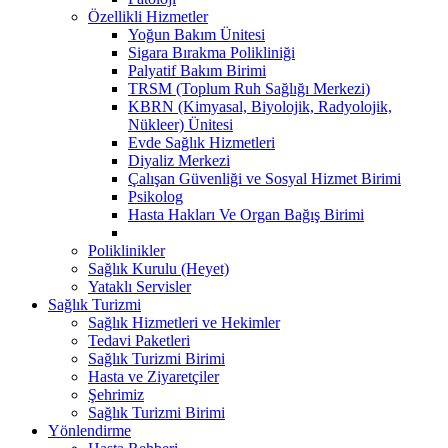
Özellikli Hizmetler
Yoğun Bakım Ünitesi
Sigara Bırakma Polikliniği
Palyatif Bakım Birimi
TRSM (Toplum Ruh Sağlığı Merkezi)
KBRN (Kimyasal, Biyolojik, Radyolojik,
Nükleer) Ünitesi
Evde Sağlık Hizmetleri
Diyaliz Merkezi
Çalışan Güvenliği ve Sosyal Hizmet Birimi
Psikolog
Hasta Hakları Ve Organ Bağış Birimi
Poliklinikler
Sağlık Kurulu (Heyet)
Yataklı Servisler
Sağlık Turizmi
Sağlık Hizmetleri ve Hekimler
Tedavi Paketleri
Sağlık Turizmi Birimi
Hasta ve Ziyaretçiler
Şehrimiz
Sağlık Turizmi Birimi
Yönlendirme