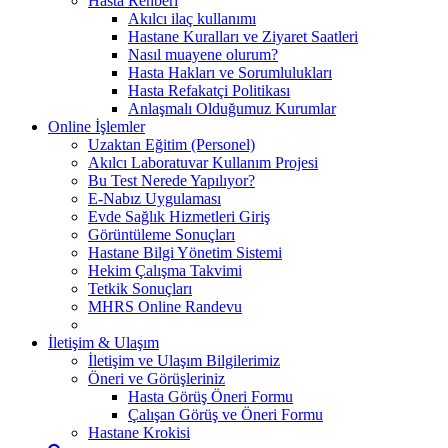
Hasta Rehberi
Akılcı ilaç kullanımı
Hastane Kuralları ve Ziyaret Saatleri
Nasıl muayene olurum?
Hasta Hakları ve Sorumlulukları
Hasta Refakatçi Politikası
Anlaşmalı Olduğumuz Kurumlar
Online İşlemler
Uzaktan Eğitim (Personel)
Akılcı Laboratuvar Kullanım Projesi
Bu Test Nerede Yapılıyor?
E-Nabız Uygulaması
Evde Sağlık Hizmetleri Giriş
Görüntüleme Sonuçları
Hastane Bilgi Yönetim Sistemi
Hekim Çalışma Takvimi
Tetkik Sonuçları
MHRS Online Randevu
İletişim & Ulaşım
İletişim ve Ulaşım Bilgilerimiz
Öneri ve Görüşleriniz
Hasta Görüş Öneri Formu
Çalışan Görüş ve Öneri Formu
Hastane Krokisi