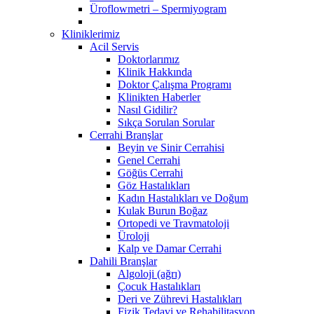
Üroflowmetri – Spermiyogram
Kliniklerimiz
Acil Servis
Doktorlarımız
Klinik Hakkında
Doktor Çalışma Programı
Klinikten Haberler
Nasıl Gidilir?
Sıkça Sorulan Sorular
Cerrahi Branşlar
Beyin ve Sinir Cerrahisi
Genel Cerrahi
Göğüs Cerrahi
Göz Hastalıkları
Kadın Hastalıkları ve Doğum
Kulak Burun Boğaz
Ortopedi ve Travmatoloji
Üroloji
Kalp ve Damar Cerrahi
Dahili Branşlar
Algoloji (ağrı)
Çocuk Hastalıkları
Deri ve Zührevi Hastalıkları
Fizik Tedavi ve Rehabilitasyon