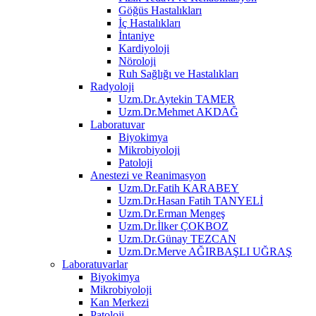
Göğüs Hastalıkları
İç Hastalıkları
İntaniye
Kardiyoloji
Nöroloji
Ruh Sağlığı ve Hastalıkları
Radyoloji
Uzm.Dr.Aytekin TAMER
Uzm.Dr.Mehmet AKDAĞ
Laboratuvar
Biyokimya
Mikrobiyoloji
Patoloji
Anestezi ve Reanimasyon
Uzm.Dr.Fatih KARABEY
Uzm.Dr.Hasan Fatih TANYELİ
Uzm.Dr.Erman Mengeş
Uzm.Dr.İlker ÇOKBOZ
Uzm.Dr.Günay TEZCAN
Uzm.Dr.Merve AĞIRBAŞLI UĞRAŞ
Laboratuvarlar
Biyokimya
Mikrobiyoloji
Kan Merkezi
Patoloji