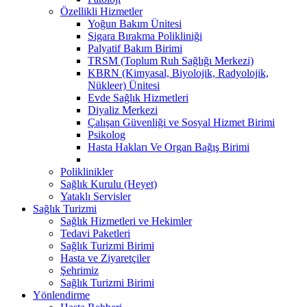
Özellikli Hizmetler
Yoğun Bakım Ünitesi
Sigara Bırakma Polikliniği
Palyatif Bakım Birimi
TRSM (Toplum Ruh Sağlığı Merkezi)
KBRN (Kimyasal, Biyolojik, Radyolojik,
Nükleer) Ünitesi
Evde Sağlık Hizmetleri
Diyaliz Merkezi
Çalışan Güvenliği ve Sosyal Hizmet Birimi
Psikolog
Hasta Hakları Ve Organ Bağış Birimi
Poliklinikler
Sağlık Kurulu (Heyet)
Yataklı Servisler
Sağlık Turizmi
Sağlık Hizmetleri ve Hekimler
Tedavi Paketleri
Sağlık Turizmi Birimi
Hasta ve Ziyaretçiler
Şehrimiz
Sağlık Turizmi Birimi
Yönlendirme