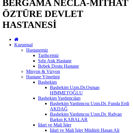
BERGAMA NECLA-MİTHAT
ÖZTÜRE DEVLET
HASTANESİ
Kurumsal
Hastanemiz
Tarihçemiz
Sıfır Atık Hastane
Bebek Dostu Hastane
Misyon & Vizyon
Hastane Yönetimi
Başhekim
Başhekim Uzm.Dr.Osman
HİMMETOĞLU
Başhekim Yardımcıları
Başhekim Yardımcısı Uzm.Dr. Funda Erdi
AKDAĞ
Başhekim Yardımcısı Uzm.Dr. Rıdvan
Barkın KABALAR
İdari ve Mali İşler
İdari ve Mali İşler Müdürü Hasan Ali