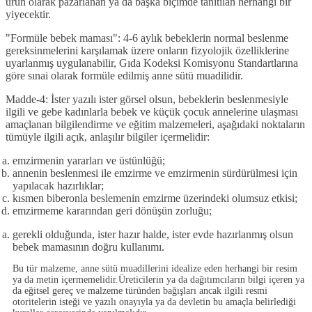
ürün olarak pazarlanan ya da başka biçimde tanıtılan herhangi bir
yiyecektir.
"Formüle bebek mamas
ı
":
4-6 aylık bebeklerin normal beslenme
gereksinmelerini karşılamak üzere onların fizyolojik özelliklerine
uyarlanmış uygulanabilir, Gıda Kodeksi Komisyonu Standartlarına
göre sınai olarak formüle edilmiş anne sütü muadilidir.
Madde-4:
İster yazılı ister görsel olsun, bebeklerin beslenmesiyle
ilgili ve gebe kadınlarla bebek ve küçük çocuk annelerine ulaşması
amaçlanan bilgilendirme ve eğitim malzemeleri, aşağıdaki noktaların
tümüyle ilgili açık, anlaşılır bilgiler içermelidir:
emzirmenin yararları ve üstünlüğü;
annenin beslenmesi ile emzirme ve emzirmenin sürdürülmesi için
yapılacak hazırlıklar;
kısmen biberonla beslemenin emzirme üzerindeki olumsuz etkisi;
emzirmeme kararından geri dönüşün zorluğu;
gerekli olduğunda, ister hazır halde, ister evde hazırlanmış olsun
bebek mamasının doğru kullanımı.
Bu tür malzeme, anne sütü muadillerini idealize eden herhangi bir resim
ya da metin içermemelidir.Üreticilerin ya da dağıtımcıların bilgi içeren ya
da eğitsel gereç ve malzeme türünden bağışları ancak ilgili resmi
otoritelerin isteği ve yazılı onayıyla ya da devletin bu amaçla belirlediği