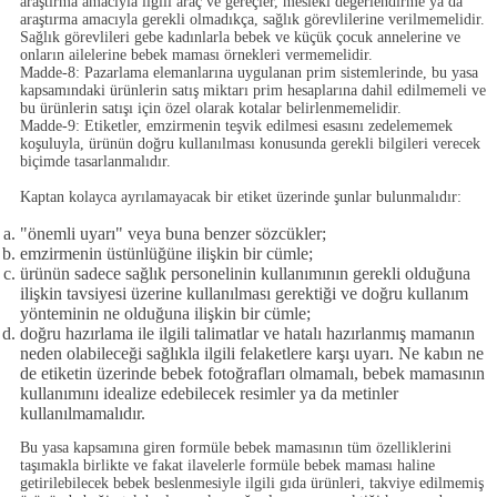
araştırma amacıyla ilgili araç ve gereçler, mesleki değerlendirme ya da
araştırma amacıyla gerekli olmadıkça, sağlık görevlilerine verilmemelidir.
Sağlık görevlileri gebe kadınlarla bebek ve küçük çocuk annelerine ve
onların ailelerine bebek maması örnekleri vermemelidir.
Madde-8:
Pazarlama elemanlarına uygulanan prim sistemlerinde, bu yasa
kapsamındaki ürünlerin satış miktarı prim hesaplarına dahil edilmemeli ve
bu ürünlerin satışı için özel olarak kotalar belirlenmemelidir.
Madde-9:
Etiketler, emzirmenin teşvik edilmesi esasını zedelememek
koşuluyla, ürünün doğru kullanılması konusunda gerekli bilgileri verecek
biçimde tasarlanmalıdır.
Kaptan kolayca ayrılamayacak bir etiket üzerinde şunlar bulunmalıdır:
"önemli uyarı" veya buna benzer sözcükler;
emzirmenin üstünlüğüne ilişkin bir cümle;
ürünün sadece sağlık personelinin kullanımının gerekli olduğuna
ilişkin tavsiyesi üzerine kullanılması gerektiği ve doğru kullanım
yönteminin ne olduğuna ilişkin bir cümle;
doğru hazırlama ile ilgili talimatlar ve hatalı hazırlanmış mamanın
neden olabileceği sağlıkla ilgili felaketlere karşı uyarı. Ne kabın ne
de etiketin üzerinde bebek fotoğrafları olmamalı, bebek mamasının
kullanımını idealize edebilecek resimler ya da metinler
kullanılmamalıdır.
Bu yasa kapsamına giren formüle bebek mamasının tüm özelliklerini
taşımakla birlikte ve fakat ilavelerle formüle bebek maması haline
getirilebilecek bebek beslenmesiyle ilgili gıda ürünleri, takviye edilmemiş