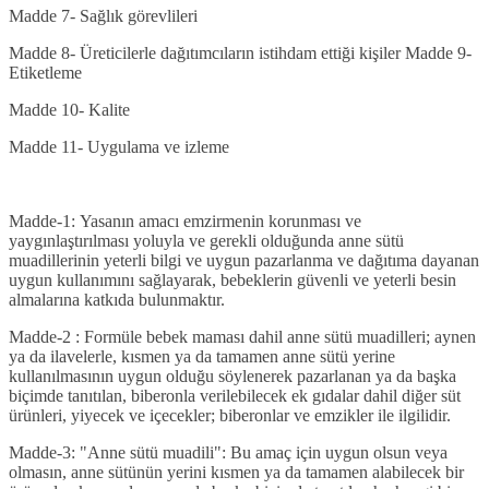
Madde 7-
Sağl
ı
k görevlileri
Madde 8-
Üreticilerle dağ
ı
t
ı
mc
ı
lar
ı
n istihdam ettiği kişiler
Madde 9
-
Etiketleme
Madde 10
- Kalite
Madde 11
- Uygulama ve izleme
Madde-1:
Yasanın amacı emzirmenin korunması ve
yaygınlaştırılması yoluyla ve gerekli olduğunda anne sütü
muadillerinin yeterli bilgi ve uygun pazarlanma ve dağıtıma dayanan
uygun kullanımını sağlayarak, bebeklerin güvenli ve yeterli besin
almalarına katkıda bulunmaktır.
Madde-2 :
Formüle bebek maması dahil anne sütü muadilleri; aynen
ya da ilavelerle, kısmen ya da tamamen anne sütü yerine
kullanılmasının uygun olduğu söylenerek pazarlanan ya da başka
biçimde tanıtılan, biberonla verilebilecek ek gıdalar dahil diğer süt
ürünleri, yiyecek ve içecekler; biberonlar ve emzikler ile ilgilidir.
Madde-3: "Anne sütü muadili":
Bu amaç için uygun olsun veya
olmasın, anne sütünün yerini kısmen ya da tamamen alabilecek bir