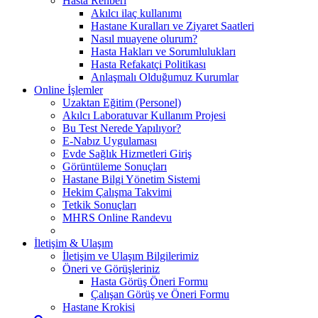
Hasta Rehberi
Akılcı ilaç kullanımı
Hastane Kuralları ve Ziyaret Saatleri
Nasıl muayene olurum?
Hasta Hakları ve Sorumlulukları
Hasta Refakatçi Politikası
Anlaşmalı Olduğumuz Kurumlar
Online İşlemler
Uzaktan Eğitim (Personel)
Akılcı Laboratuvar Kullanım Projesi
Bu Test Nerede Yapılıyor?
E-Nabız Uygulaması
Evde Sağlık Hizmetleri Giriş
Görüntüleme Sonuçları
Hastane Bilgi Yönetim Sistemi
Hekim Çalışma Takvimi
Tetkik Sonuçları
MHRS Online Randevu
İletişim & Ulaşım
İletişim ve Ulaşım Bilgilerimiz
Öneri ve Görüşleriniz
Hasta Görüş Öneri Formu
Çalışan Görüş ve Öneri Formu
Hastane Krokisi