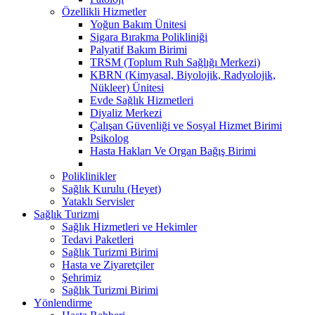
Özellikli Hizmetler
Yoğun Bakım Ünitesi
Sigara Bırakma Polikliniği
Palyatif Bakım Birimi
TRSM (Toplum Ruh Sağlığı Merkezi)
KBRN (Kimyasal, Biyolojik, Radyolojik,
Nükleer) Ünitesi
Evde Sağlık Hizmetleri
Diyaliz Merkezi
Çalışan Güvenliği ve Sosyal Hizmet Birimi
Psikolog
Hasta Hakları Ve Organ Bağış Birimi
Poliklinikler
Sağlık Kurulu (Heyet)
Yataklı Servisler
Sağlık Turizmi
Sağlık Hizmetleri ve Hekimler
Tedavi Paketleri
Sağlık Turizmi Birimi
Hasta ve Ziyaretçiler
Şehrimiz
Sağlık Turizmi Birimi
Yönlendirme