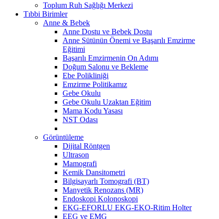
Toplum Ruh Sağlığı Merkezi
Tıbbi Birimler
Anne & Bebek
Anne Dostu ve Bebek Dostu
Anne Sütünün Önemi ve Başarılı Emzirme
Eğitimi
Başarılı Emzirmenin On Adımı
Doğum Salonu ve Bekleme
Ebe Polikliniği
Emzirme Politikamız
Gebe Okulu
Gebe Okulu Uzaktan Eğitim
Mama Kodu Yasası
NST Odası
Görüntüleme
Dijital Röntgen
Ultrason
Mamografi
Kemik Dansitometri
Bilgisayarlı Tomografi (BT)
Manyetik Renozans (MR)
Endoskopi Kolonoskopi
EKG-EFORLU EKG-EKO-Ritim Holter
EEG ve EMG