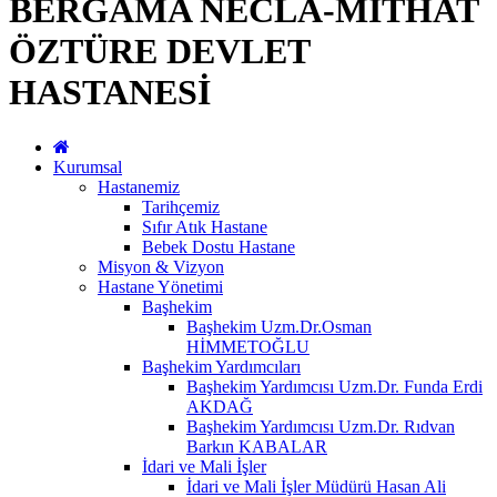
BERGAMA NECLA-MİTHAT
ÖZTÜRE DEVLET
HASTANESİ
Kurumsal
Hastanemiz
Tarihçemiz
Sıfır Atık Hastane
Bebek Dostu Hastane
Misyon & Vizyon
Hastane Yönetimi
Başhekim
Başhekim Uzm.Dr.Osman
HİMMETOĞLU
Başhekim Yardımcıları
Başhekim Yardımcısı Uzm.Dr. Funda Erdi
AKDAĞ
Başhekim Yardımcısı Uzm.Dr. Rıdvan
Barkın KABALAR
İdari ve Mali İşler
İdari ve Mali İşler Müdürü Hasan Ali