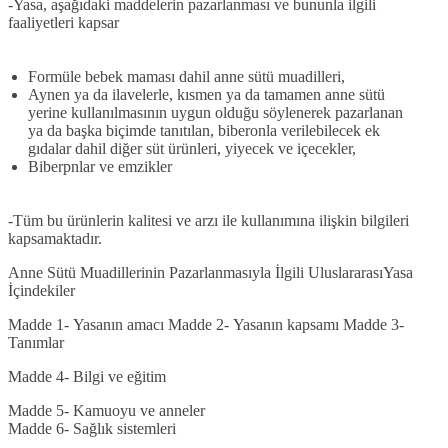
-Yasa, aşağıdaki maddelerin pazarlanması ve bununla ilgili
faaliyetleri kapsar
Formüle bebek maması dahil anne sütü muadilleri,
Aynen ya da ilavelerle, kısmen ya da tamamen anne sütü
yerine kullanılmasının uygun olduğu söylenerek pazarlanan
ya da başka biçimde tanıtılan, biberonla verilebilecek ek
gıdalar dahil diğer süt ürünleri, yiyecek ve içecekler,
Biberpnlar ve emzikler
-Tüm bu ürünlerin kalitesi ve arzı ile kullanımına ilişkin bilgileri
kapsamaktadır.
Anne Sütü Muadillerinin Pazarlanmas
ı
yla İlgili UluslararasıYasa
İçindekiler
Madde 1-
Yasan
ı
n amac
ı Madde 2-
Yasan
ı
n kapsam
ı Madde 3
-
Tan
ı
mlar
Madde 4-
Bilgi ve eğitim
Madde 5-
Kamuoyu ve anneler
Madde 6-
Sağl
ı
k sistemleri