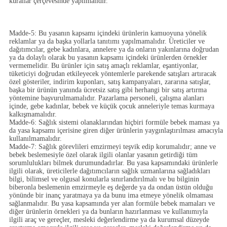
kurallar çerçevesinde yapılmalıdır.
Madde-5:
Bu yasanın kapsamı içindeki ürünlerin kamuoyuna yönelik
reklamlar ya da başka yollarla tanıtımı yapılmamalıdır. Üreticiler ve
dağıtımcılar, gebe kadınlara, annelere ya da onların yakınlarına doğrudan
ya da dolaylı olarak bu yasanın kapsamı içindeki ürünlerden örnekler
vermemelidir. Bu ürünler için satış amaçlı reklamlar, eşantiyonlar,
tüketiciyi doğrudan etkileyecek yöntemlerle parekende satışları artıracak
özel gösteriler, indirim kuponları, satış kampanyaları, zararına satışlar,
başka bir ürünün yanında ücretsiz satış gibi herhangi bir satış artırma
yöntemine başvurulmamalıdır. Pazarlama personeli, çalışma alanları
içinde, gebe kadınlar, bebek ve küçük çocuk anneleriyle temas kurmaya
kalkışmamalıdır.
Madde-6:
Sağlık sistemi olanaklarından hiçbiri formüle bebek maması ya
da yasa kapsamı içerisine giren diğer ürünlerin yaygınlaştırılması amacıyla
kullanılmamalıdır.
Madde-7:
Sağlık görevlileri emzirmeyi teşvik edip korumalıdır; anne ve
bebek beslemesiyle özel olarak ilgili olanlar yasanın getirdiği tüm
sorumlulukları bilmek durumundadırlar. Bu yasa kapsamındaki ürünlerle
ilgili olarak, üreticilerle dağıtımcıların sağlık uzmanlarına sağladıkları
bilgi, bilimsel ve olgusal konularla sınırlandırılmalı ve bu bilginin
biberonla beslemenin emzirmeyle eş değerde ya da ondan üstün olduğu
yönünde bir inanç yaratmaya ya da bunu ima etmeye yönelik olmaması
sağlanmalıdır. Bu yasa kapsamında yer alan formüle bebek mamaları ve
diğer ürünlerin örnekleri ya da bunların hazırlanması ve kullanımıyla
ilgili araç ve gereçler, mesleki değerlendirme ya da kurumsal düzeyde