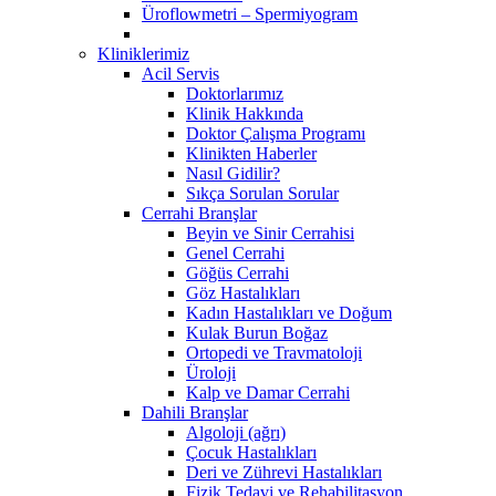
Üroflowmetri – Spermiyogram
Kliniklerimiz
Acil Servis
Doktorlarımız
Klinik Hakkında
Doktor Çalışma Programı
Klinikten Haberler
Nasıl Gidilir?
Sıkça Sorulan Sorular
Cerrahi Branşlar
Beyin ve Sinir Cerrahisi
Genel Cerrahi
Göğüs Cerrahi
Göz Hastalıkları
Kadın Hastalıkları ve Doğum
Kulak Burun Boğaz
Ortopedi ve Travmatoloji
Üroloji
Kalp ve Damar Cerrahi
Dahili Branşlar
Algoloji (ağrı)
Çocuk Hastalıkları
Deri ve Zührevi Hastalıkları
Fizik Tedavi ve Rehabilitasyon