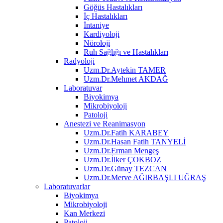
Göğüs Hastalıkları
İç Hastalıkları
İntaniye
Kardiyoloji
Nöroloji
Ruh Sağlığı ve Hastalıkları
Radyoloji
Uzm.Dr.Aytekin TAMER
Uzm.Dr.Mehmet AKDAĞ
Laboratuvar
Biyokimya
Mikrobiyoloji
Patoloji
Anestezi ve Reanimasyon
Uzm.Dr.Fatih KARABEY
Uzm.Dr.Hasan Fatih TANYELİ
Uzm.Dr.Erman Mengeş
Uzm.Dr.İlker ÇOKBOZ
Uzm.Dr.Günay TEZCAN
Uzm.Dr.Merve AĞIRBAŞLI UĞRAŞ
Laboratuvarlar
Biyokimya
Mikrobiyoloji
Kan Merkezi
Patoloji