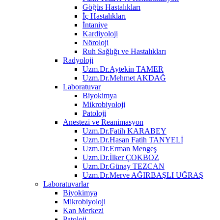
Göğüs Hastalıkları
İç Hastalıkları
İntaniye
Kardiyoloji
Nöroloji
Ruh Sağlığı ve Hastalıkları
Radyoloji
Uzm.Dr.Aytekin TAMER
Uzm.Dr.Mehmet AKDAĞ
Laboratuvar
Biyokimya
Mikrobiyoloji
Patoloji
Anestezi ve Reanimasyon
Uzm.Dr.Fatih KARABEY
Uzm.Dr.Hasan Fatih TANYELİ
Uzm.Dr.Erman Mengeş
Uzm.Dr.İlker ÇOKBOZ
Uzm.Dr.Günay TEZCAN
Uzm.Dr.Merve AĞIRBAŞLI UĞRAŞ
Laboratuvarlar
Biyokimya
Mikrobiyoloji
Kan Merkezi
Patoloji