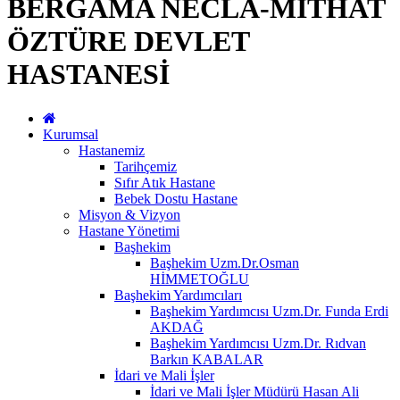
BERGAMA NECLA-MİTHAT
ÖZTÜRE DEVLET
HASTANESİ
Kurumsal
Hastanemiz
Tarihçemiz
Sıfır Atık Hastane
Bebek Dostu Hastane
Misyon & Vizyon
Hastane Yönetimi
Başhekim
Başhekim Uzm.Dr.Osman
HİMMETOĞLU
Başhekim Yardımcıları
Başhekim Yardımcısı Uzm.Dr. Funda Erdi
AKDAĞ
Başhekim Yardımcısı Uzm.Dr. Rıdvan
Barkın KABALAR
İdari ve Mali İşler
İdari ve Mali İşler Müdürü Hasan Ali