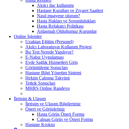
Hasta Rehberi
Akılcı ilaç kullanımı
Hastane Kuralları ve Ziyaret Saatleri
Nasıl muayene olurum?
Hasta Hakları ve Sorumlulukları
Hasta Refakatçi Politikası
Anlaşmalı Olduğumuz Kurumlar
Online İşlemler
Uzaktan Eğitim (Personel)
Akılcı Laboratuvar Kullanım Projesi
Bu Test Nerede Yapılıyor?
E-Nabız Uygulaması
Evde Sağlık Hizmetleri Giriş
Görüntüleme Sonuçları
Hastane Bilgi Yönetim Sistemi
Hekim Çalışma Takvimi
Tetkik Sonuçları
MHRS Online Randevu
İletişim & Ulaşım
İletişim ve Ulaşım Bilgilerimiz
Öneri ve Görüşleriniz
Hasta Görüş Öneri Formu
Çalışan Görüş ve Öneri Formu
Hastane Krokisi