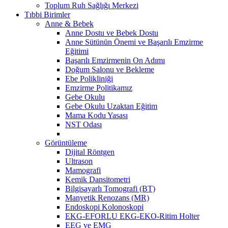
Toplum Ruh Sağlığı Merkezi
Tıbbi Birimler
Anne & Bebek
Anne Dostu ve Bebek Dostu
Anne Sütünün Önemi ve Başarılı Emzirme
Eğitimi
Başarılı Emzirmenin On Adımı
Doğum Salonu ve Bekleme
Ebe Polikliniği
Emzirme Politikamız
Gebe Okulu
Gebe Okulu Uzaktan Eğitim
Mama Kodu Yasası
NST Odası
Görüntüleme
Dijital Röntgen
Ultrason
Mamografi
Kemik Dansitometri
Bilgisayarlı Tomografi (BT)
Manyetik Renozans (MR)
Endoskopi Kolonoskopi
EKG-EFORLU EKG-EKO-Ritim Holter
EEG ve EMG