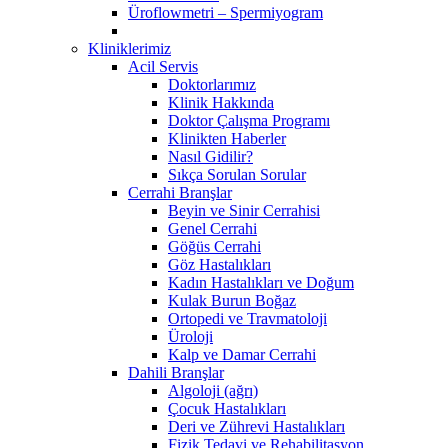
Üroflowmetri – Spermiyogram
Kliniklerimiz
Acil Servis
Doktorlarımız
Klinik Hakkında
Doktor Çalışma Programı
Klinikten Haberler
Nasıl Gidilir?
Sıkça Sorulan Sorular
Cerrahi Branşlar
Beyin ve Sinir Cerrahisi
Genel Cerrahi
Göğüs Cerrahi
Göz Hastalıkları
Kadın Hastalıkları ve Doğum
Kulak Burun Boğaz
Ortopedi ve Travmatoloji
Üroloji
Kalp ve Damar Cerrahi
Dahili Branşlar
Algoloji (ağrı)
Çocuk Hastalıkları
Deri ve Zührevi Hastalıkları
Fizik Tedavi ve Rehabilitasyon