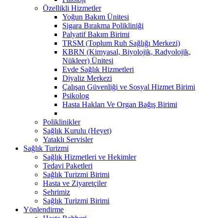
Özellikli Hizmetler
Yoğun Bakım Ünitesi
Sigara Bırakma Polikliniği
Palyatif Bakım Birimi
TRSM (Toplum Ruh Sağlığı Merkezi)
KBRN (Kimyasal, Biyolojik, Radyolojik,
Nükleer) Ünitesi
Evde Sağlık Hizmetleri
Diyaliz Merkezi
Çalışan Güvenliği ve Sosyal Hizmet Birimi
Psikolog
Hasta Hakları Ve Organ Bağış Birimi
Poliklinikler
Sağlık Kurulu (Heyet)
Yataklı Servisler
Sağlık Turizmi
Sağlık Hizmetleri ve Hekimler
Tedavi Paketleri
Sağlık Turizmi Birimi
Hasta ve Ziyaretçiler
Şehrimiz
Sağlık Turizmi Birimi
Yönlendirme